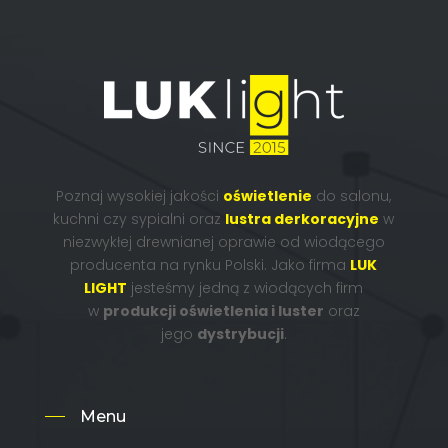
Poznaj wysokiej jakości
oświetlenie
do salonu,
kuchni czy sypialni oraz
lustra derkoracyjne
w
niezwykłej drewnianej oprawie
od wiodącego
producenta na rynku Polski. Jako firma
LUK
LIGHT
jesteśmy jedną z wiodących firm
w
produkcji oświetlenia i luster
oraz
jego
dystrybucji
.
Menu