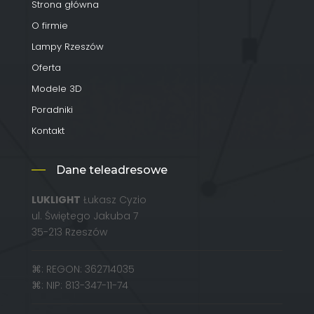
Strona główna
O firmie
Lampy Rzeszów
Oferta
Modele 3D
Poradniki
Kontakt
Dane teleadresowe
LUKLIGHT
Łukasz Cyzio
ul. Świętego Jakuba 7
35-213 Rzeszów
⌘: REGON: 362714035
⌘: NIP: 813-347-11-74