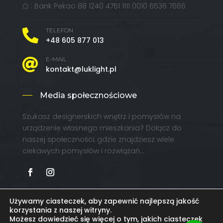
☖ : Bank Pekao 88 1240 4751 1111 0010 6536 7666
TELEFON

+48 605 877 013
E-MAIL

kontakt@luklight.pl
Media społecznościowe
Szukasz designerskich wnętrz i pomysłów na
urządzenie własnego mieszkania? Dołącz do
naszej społeczności, gdzie znajdziesz wiele
ciekawych pomysłów i rozwiązań…
Używamy ciasteczek, aby zapewnić najlepszą jakość
korzystania z naszej witryny.
Copyright © 2024 by
Design ™ 2023 by
CIK –
Możesz dowiedzieć się więcej o tym, jakich ciasteczek