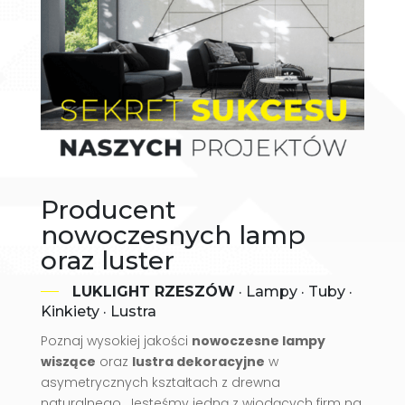
Producent
nowoczesnych lamp
oraz luster
LUKLIGHT RZESZÓW
· Lampy · Tuby ·
Kinkiety · Lustra
Poznaj wysokiej jakości
nowoczesne lampy
wiszące
oraz
lustra dekoracyjne
w
asymetrycznych kształtach z drewna
naturalnego. Jesteśmy jedną z wiodących firm na