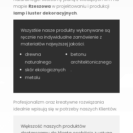
mapie
Rzeszowa
w projektowaniu i produkcji
lamp i luster dekoracyjnych
.
Wszystkie nasze produkty wykonywane są
ręcznie na indywidualne zamówienie z
materiałów najwyższej jakości:
drewna
betonu
naturalnego
architektonicznego
skór ekologicznych
.
metalu
Profesjonalizm oraz kreatywne rozwiązania
idealnie wpisują się w potrzeby naszych Klientów.
Większość naszych produktów
dostarczamy do klienta osobiście z usługą