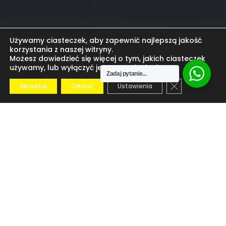
Używamy ciasteczek, aby zapewnić najlepszą jakość
korzystania z naszej witryny.
Możesz dowiedzieć się więcej o tym, jakich ciasteczek
używamy, lub wyłączyć je w
ustawieniach
.
Zadaj pytanie...
Zamknij panel
Akceptuj
Odrzuć
Ustawienia
Duże lustro do salonu, przedpokoju ozdobne
drewniane 110×10.