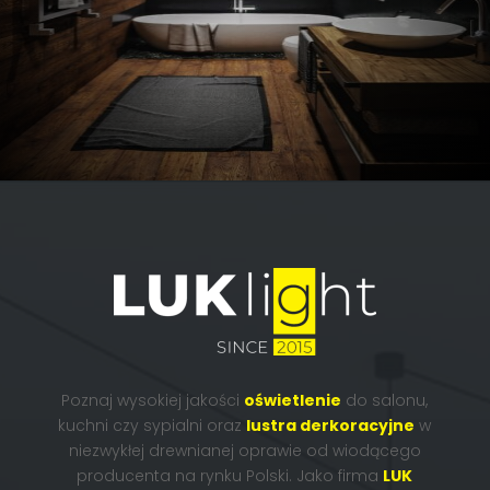
Poznaj wysokiej jakości
oświetlenie
do salonu,
kuchni czy sypialni oraz
lustra derkoracyjne
w
niezwykłej drewnianej oprawie
od wiodącego
producenta na rynku Polski. Jako firma
LUK