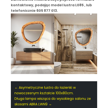
kontaktowy, podając model lustra L085 , lub
telefonicznie 605 877 013.
←
Asymetryczne lustro do łazienki w
nowoczesnym kształcie 100x80cm.
Długa lampa wisząca do wysokiego salonu ze
skosami ABRA LWN9
→