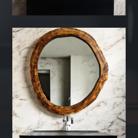
IMG_20250121_162241