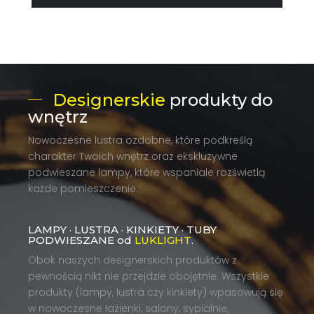
Designerskie
produkty do
wnętrz
Nowoczesne lustra ozdobne, które podkreślą
charakter Twoich wnętrz oraz ekskluzywne
podwieszane lampy, które wspaniale rozświetlą
każde pomieszczenie.
LAMPY · LUSTRA · KINKIETY · TUBY
PODWIESZANE od
LUKLIGHT
.
Obok naszych designerskich produktów z
pewnością nikt nie przejdzie obojętnie. Wszystkie
produkty (lampy, lustra czy kinkiety) wpasowują się
w nowoczesne łazienki, salony, sypialnie,