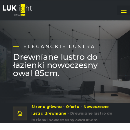
ELEGANCKIE LUSTRA
Drewniane lustro do
łazienki nowoczesny
owal 85cm.
Strona główna
»
Oferta
»
Nowoczesne
lustra drewniane
»
Drewniane lustro do

łazienki nowoczesny owal 85cm.