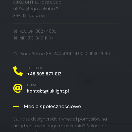
LUKLIGHT
Łukasz Cyzio
ul. Świętego Jakuba 7
35-213 Rzeszów
⌘: REGON: 362714035
⌘: NIP: 813-347-11-74
☖ : Bank Pekao 88 1240 4751 1111 0010 6536 7666
TELEFON

+48 605 877 013
E-MAIL

kontakt@luklight.pl
Media społecznościowe
Szukasz designerskich wnętrz i pomysłów na
urządzenie własnego mieszkania? Dołącz do