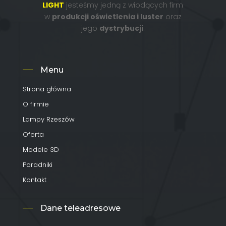
LIGHT
jesteśmy jedną z wiodących firm
w
produkcji oświetlenia i luster
oraz
jego
dystrybucji
.
Menu
Strona główna
O firmie
Lampy Rzeszów
Oferta
Modele 3D
Poradniki
Kontakt
Dane teleadresowe