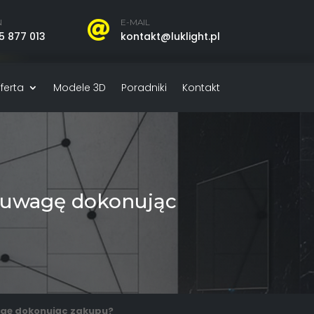
N
E-MAIL

5 877 013
kontakt@luklight.pl
ferta
Modele 3D
Poradniki
Kontakt
ć uwagę dokonując
wagę dokonując zakupu?