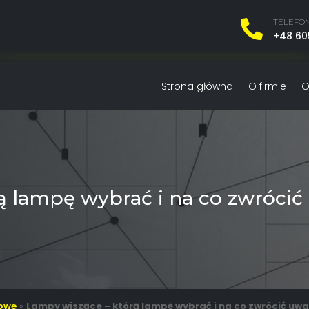
TELEFO

+48 60
Strona główna
O firmie
O
ą lampę wybrać i na co zwróci
owe
»
Lampy wiszące – którą lampę wybrać i na co zwrócić u