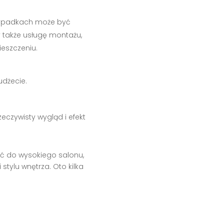
rzypadkach może być
y także usługę montażu,
eszczeniu.
udżecie.
eczywisty wygląd i efekt
ć do wysokiego salonu,
tylu wnętrza. Oto kilka