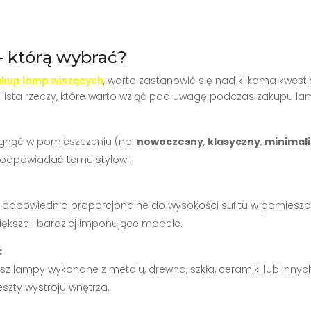
 którą wybrać?
akup lamp wiszących
, warto zastanowić się nad kilkoma kwes
lista rzeczy, które warto wziąć pod uwagę podczas zakupu la
siągnąć w pomieszczeniu (np.
nowoczesny
,
klasyczny
,
minimal
 odpowiadać temu stylowi.
ą odpowiednio proporcjonalne do wysokości sufitu w pomieszc
iększe i bardziej imponujące modele.
:
esz lampy wykonane z metalu, drewna, szkła, ceramiki lub innyc
eszty wystroju wnętrza.