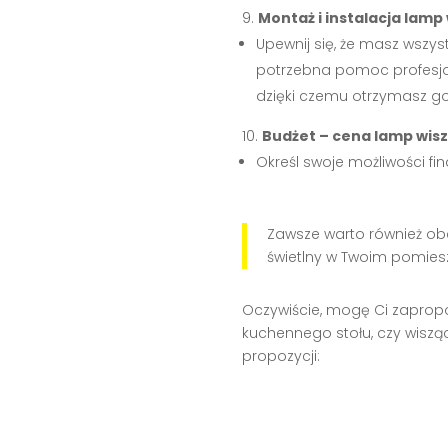
Montaż i instalacja lamp
Upewnij się, że masz wszy
potrzebna pomoc profesjo
dzięki czemu otrzymasz g
Budżet – cena lamp wis
Określ swoje możliwości fi
Zawsze warto również obej
świetlny w Twoim pomies
Oczywiście, mogę Ci zaprop
kuchennego stołu, czy wisząc
propozycji: