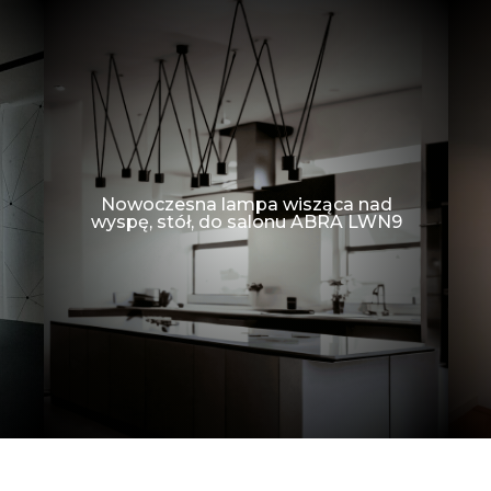
Nowoczesna lampa wisząca nad
wyspę, stół, do salonu ABRA LWN9