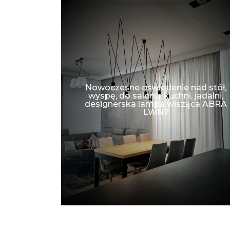
Nowoczesne oświetlenie nad stół,
do salonu
wyspę, do salonu, kuchni, jadalni,
designerska lampa wisząca ABRA
LWN7