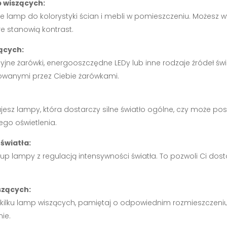
p wiszących:
ie lamp do kolorystyki ścian i mebli w pomieszczeniu. Możesz
e stanowią kontrast.
ących:
yjne żarówki, energooszczędne LEDy lub inne rodzaje źródeł świ
rowanymi przez Ciebie żarówkami.
jesz lampy, która dostarczy silne światło ogólne, czy może pos
o oświetlenia.
światła:
akup lampy z regulacją intensywności światła. To pozwoli Ci d
szących:
e kilku lamp wiszących, pamiętaj o odpowiednim rozmieszczeniu
ie.