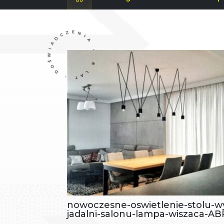
8 LAT • DOŚWIADCZENIA •
nowoczesne-oswietlenie-stolu-w
jadalni-salonu-lampa-wiszaca-