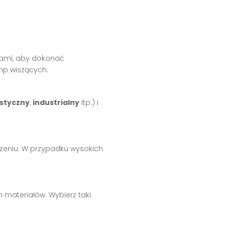
tiami, aby dokonać
mp wiszących:
istyczny
,
industrialny
itp.) i
zeniu. W przypadku wysokich
h materiałów. Wybierz taki