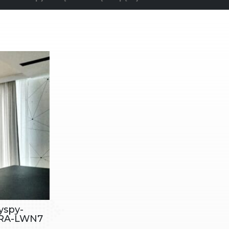
yspy-
ABRA-LWN7