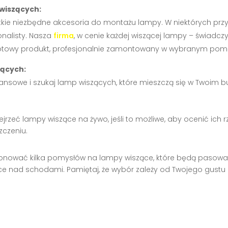
 wiszących:
stkie niezbędne akcesoria do montażu lampy. W niektórych p
nalisty. Nasza
firma
, w cenie każdej wiszącej lampy – świadcz
otowy produkt, profesjonalnie zamontowany w wybranym pomi
zących:
nansowe i szukaj lamp wiszących, które mieszczą się w Twoim b
rzeć lampy wiszące na żywo, jeśli to możliwe, aby ocenić ich rz
zczeniu.
onować kilka pomysłów na lampy wiszące, które będą pasowa
e nad schodami. Pamiętaj, że wybór zależy od Twojego gustu i s