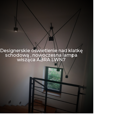
Designerskie oświetlenie nad klatkę
Designersk
schodową , nowoczesna lampa
kuchni, j
wisząca ABRA LWN7
lamp